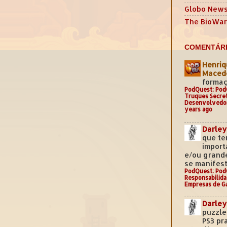
Globo New
The BioWar
COMENTÁRI
Henriq
Mace
formaç
PodQuest: Pod
Truques Secre
Desenvolvedo
years ago
Darley
que te
import
e/ou grand
se manifest
PodQuest: Pod
Responsabilida
Empresas de G
Darley
puzzle
PS3 pr