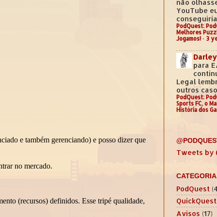
não olhass
YouTube e
conseguiria.
PodQuest: Pod
Melhores Puzz
Jogamos!
·
3 y
Darley
para E
contin
Legal lemb
outros casos
PodQuest: Pod
Sports FC, o M
História dos G
@PODQUES
Tweets by
CATEGORIA
PodQuest
(
QuickQuest
Avisos
(17)