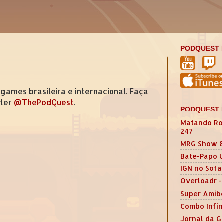
PODQUEST 
games brasileira e internacional. Faça
tter
@ThePodQuest
.
PODQUEST 
Matando Ro
247
MRG Show 
Bate-Papo 
IGN no Sofá
Overloadr -
Super Amib
Combo Infin
Jornal da G