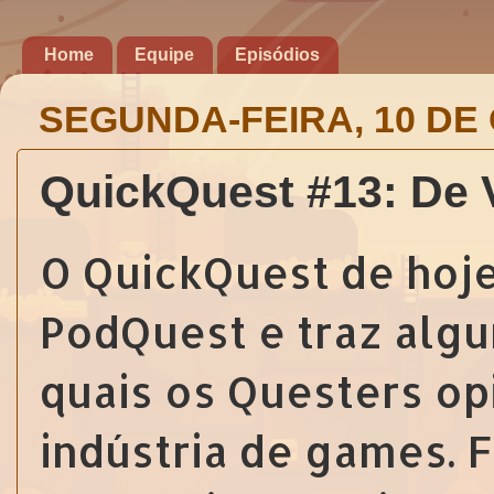
Home
Equipe
Episódios
SEGUNDA-FEIRA, 10 DE
QuickQuest #13: De V
O QuickQuest de hoj
PodQuest e traz alg
quais os Questers op
indústria de games. 