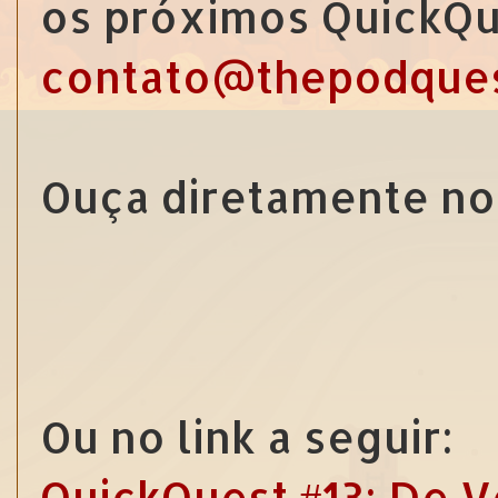
os próximos QuickQu
contato@thepodque
Ouça diretamente no
Ou no link a seguir:
QuickQuest #13: De V