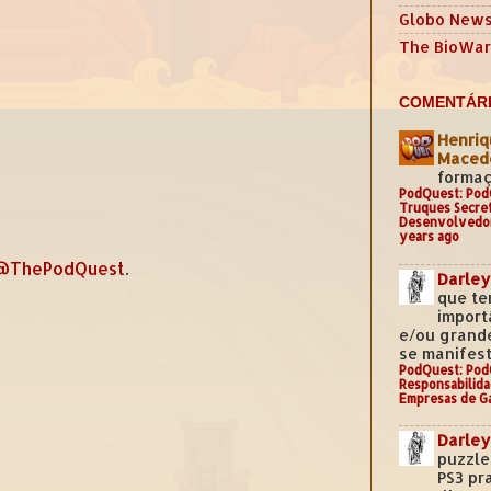
Globo New
The BioWar
COMENTÁRI
Henriq
Mace
formaç
PodQuest: Pod
Truques Secre
Desenvolvedo
years ago
@ThePodQuest
.
Darley
que te
import
e/ou grand
se manifest
PodQuest: Pod
Responsabilida
Empresas de G
Darley
puzzle
PS3 pr