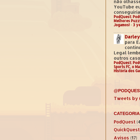
não olhass
YouTube e
conseguiria.
PodQuest: Pod
Melhores Puzz
Jogamos!
·
3 y
Darley
para E
contin
Legal lemb
outros casos
PodQuest: Pod
Sports FC, o M
História dos G
@PODQUES
Tweets by
CATEGORIA
PodQuest
(
QuickQuest
Avisos
(17)