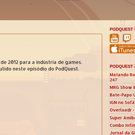
PODQUEST 
de 2012 para a indústria de games.
PODQUEST 
utido neste episódio do PodQuest.
Matando Ro
247
MRG Show 
Bate-Papo 
IGN no Sofá
Overloadr -
Super Amib
Combo Infin
Jornal da G