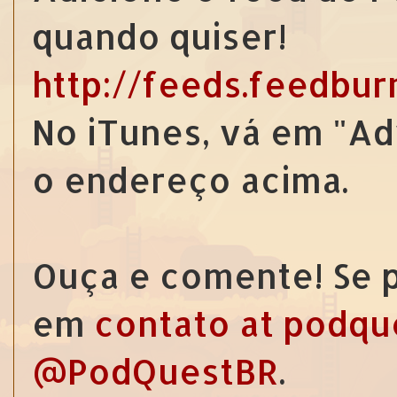
quando quiser!
http://feeds.feedbu
No iTunes, vá em "Ad
o endereço acima.
Ouça e comente! Se p
em
contato at podqu
@PodQuestBR
.