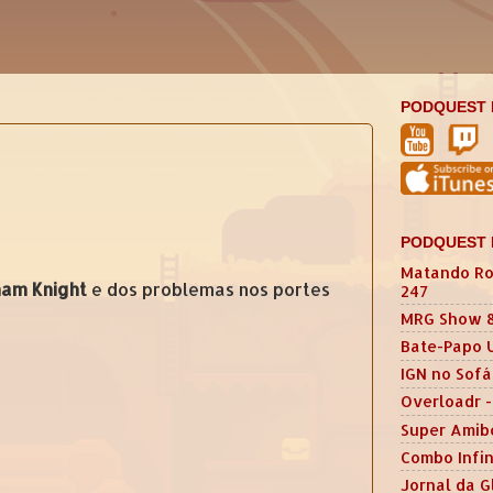
PODQUEST 
PODQUEST 
Matando Ro
ham Knight
e dos problemas nos portes
247
MRG Show 
Bate-Papo 
IGN no Sofá
Overloadr -
Super Amib
Combo Infin
Jornal da G