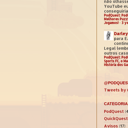
não olhass
YouTube e
conseguiria.
PodQuest: Pod
Melhores Puzz
Jogamos!
·
3 y
Darley
para E
contin
Legal lemb
outros casos
PodQuest: Pod
Sports FC, o M
História dos G
@PODQUES
Tweets by
CATEGORIA
PodQuest
(
QuickQuest
Avisos
(17)