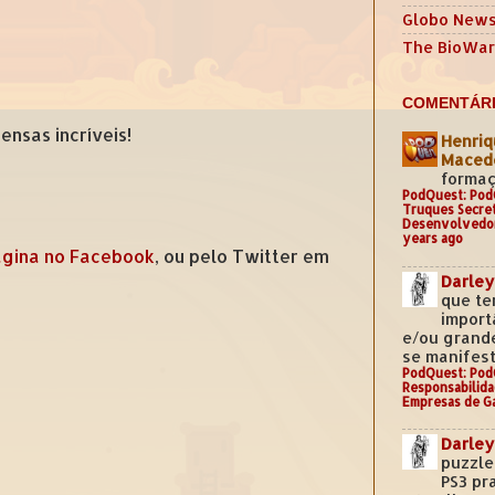
Globo New
The BioWar
COMENTÁRI
nsas incríveis!
Henriq
Mace
formaç
PodQuest: Pod
Truques Secre
Desenvolvedo
years ago
gina no Facebook
, ou pelo Twitter em
Darley
que te
import
e/ou grand
se manifest
PodQuest: Pod
Responsabilida
Empresas de G
Darley
puzzle
PS3 pr