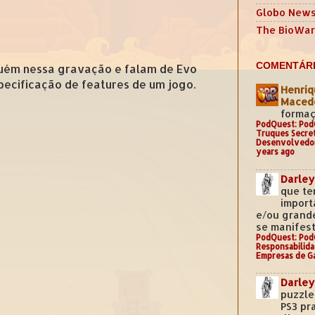
Globo New
The BioWar
COMENTÁRI
uém nessa gravação e falam de Evo
pecificação de features de um jogo.
Henriq
Mace
formaç
PodQuest: Pod
Truques Secre
Desenvolvedo
years ago
Darley
que te
import
e/ou grand
se manifest
PodQuest: Pod
Responsabilida
Empresas de G
Darley
puzzle
PS3 pr