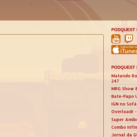
PODQUEST 
PODQUEST 
Matando Ro
247
MRG Show 
Bate-Papo 
IGN no Sofá
Overloadr -
Super Amib
Combo Infin
Jornal da G