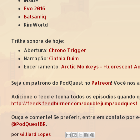
INSIDE
Evo 2016
Balsamiq
RimWorld
Trilha sonora de hoje:
Abertura:
Chrono Trigger
Narração:
Cinthia Duim
Encerramento:
Arctic Monkeys - Fluorescent A
Seja um patrono do PodQuest no
Patreon
! Você nos 
Adicione o feed e tenha todos os episódios quando q
http://feeds.feedburner.com/doublejump/podquest
Ouça e comente! Se preferir, entre em contato por 
@PodQuestBR
.
por
Gilliard Lopes