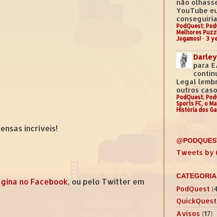
não olhass
YouTube e
conseguiria.
PodQuest: Pod
Melhores Puzz
Jogamos!
·
3 y
Darley
para E
contin
Legal lemb
outros casos
PodQuest: Pod
Sports FC, o M
História dos G
nsas incríveis!
@PODQUES
Tweets by
CATEGORIA
gina no Facebook
, ou pelo Twitter em
PodQuest
(
QuickQuest
Avisos
(17)