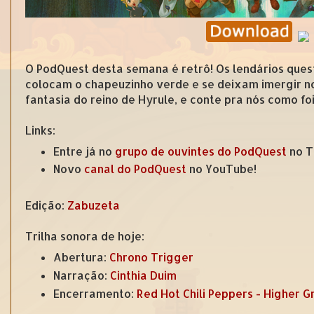
O PodQuest desta semana é retrô! Os lendários que
colocam o chapeuzinho verde e se deixam imergir n
fantasia do reino de Hyrule, e conte pra nós como f
Links:
Entre já no
grupo de ouvintes do PodQuest
no T
Novo
canal do PodQuest
no YouTube!
Edição:
Zabuzeta
Trilha sonora de hoje:
Abertura:
Chrono Trigger
Narração:
Cinthia Duim
Encerramento:
Red Hot Chili Peppers - Higher G