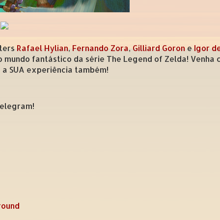
sters
Rafael Hylian
,
Fernando Zora
,
Gilliard Goron
e
Igor d
o mundo fantástico da série The Legend of Zelda! Venha 
oi a SUA experiência também!
elegram!
round