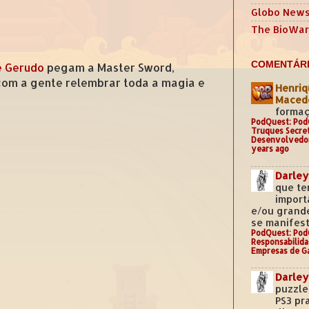
Globo New
The BioWar
COMENTÁRI
e Gerudo
pegam a Master Sword,
com a gente relembrar toda a magia e
Henriq
Mace
formaç
PodQuest: Pod
Truques Secre
Desenvolvedo
years ago
Darley
que te
import
e/ou grand
se manifest
PodQuest: Pod
Responsabilida
Empresas de G
Darley
puzzle
PS3 pr