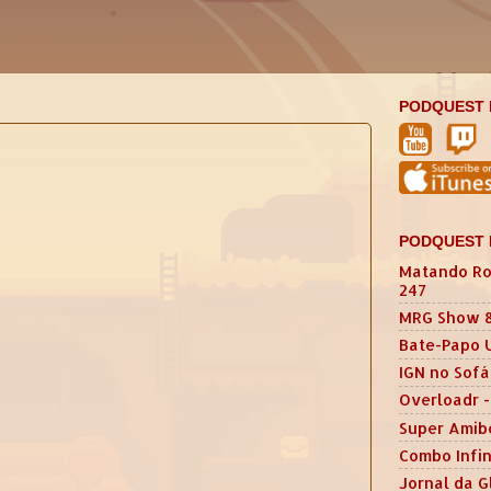
PODQUEST 
PODQUEST 
Matando Ro
247
MRG Show 
Bate-Papo 
IGN no Sofá
Overloadr -
Super Amib
Combo Infin
Jornal da G