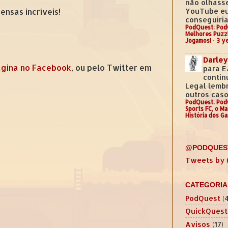
não olhass
YouTube e
nsas incríveis!
conseguiria.
PodQuest: Pod
Melhores Puzz
Jogamos!
·
3 y
Darley
gina no Facebook
, ou pelo Twitter em
para E
contin
Legal lemb
outros casos
PodQuest: Pod
Sports FC, o M
História dos G
@PODQUES
Tweets by
CATEGORIA
PodQuest
(
QuickQuest
Avisos
(17)