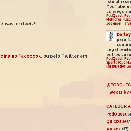
não olhass
YouTube e
conseguiria.
PodQuest: Pod
Melhores Puzz
nsas incríveis!
Jogamos!
·
3 y
Darley
para E
contin
Legal lemb
outros casos
gina no Facebook
, ou pelo Twitter em
PodQuest: Pod
Sports FC, o M
História dos G
@PODQUES
Tweets by
CATEGORIA
PodQuest
(
QuickQuest
Avisos
(17)