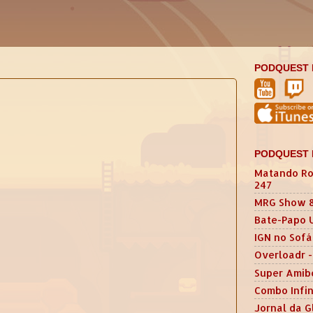
PODQUEST 
PODQUEST 
Matando Ro
247
MRG Show 
Bate-Papo 
IGN no Sofá
Overloadr -
Super Amib
Combo Infin
Jornal da G