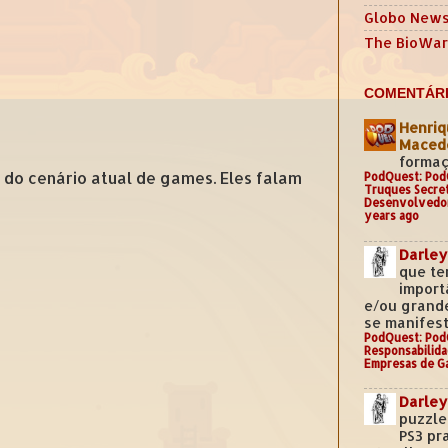
Globo New
The BioWar
COMENTÁRI
Henriq
Mace
formaç
do cenário atual de games. Eles falam
PodQuest: Pod
Truques Secre
Desenvolvedo
years ago
Darley
que te
import
e/ou grand
se manifest
PodQuest: Pod
Responsabilida
Empresas de G
Darley
puzzle
PS3 pr