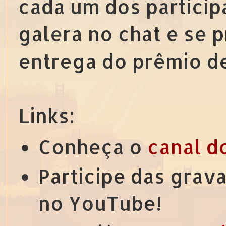
cada um dos participa
galera no chat e se 
entrega do prêmio d
Links:
Conheça o
canal d
Participe das grav
no YouTube!