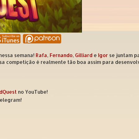
 nessa semana!
Rafa
,
Fernando
,
Gilliard
e
Igor
se juntam pa
essa competição é realmente tão boa assim para desenvo
odQuest
no YouTube!
elegram!