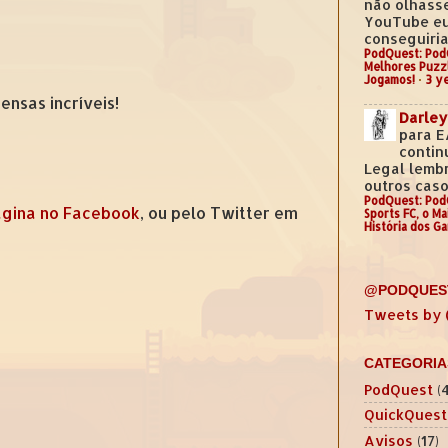
não olhass
YouTube e
conseguiria.
PodQuest: Pod
Melhores Puzz
Jogamos!
·
3 y
nsas incríveis!
Darley
para E
contin
Legal lemb
outros casos
PodQuest: Pod
gina no Facebook
, ou pelo Twitter em
Sports FC, o M
História dos G
@PODQUES
Tweets by
CATEGORIA
PodQuest
(
QuickQuest
Avisos
(17)