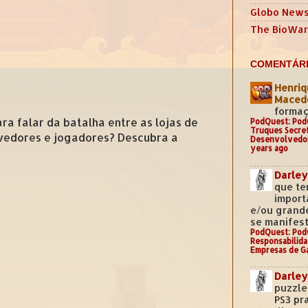
Globo New
The BioWar
COMENTÁRI
Henriq
Mace
formaç
ra falar da batalha entre as lojas de
PodQuest: Pod
Truques Secre
lvedores e jogadores? Descubra a
Desenvolvedo
years ago
Darley
que te
import
e/ou grand
se manifest
PodQuest: Pod
Responsabilida
Empresas de G
Darley
puzzle
PS3 pr