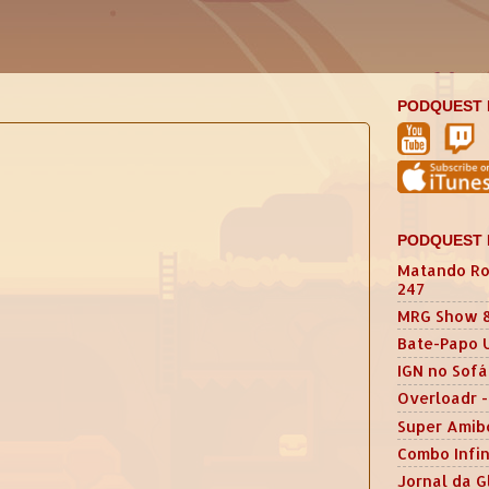
PODQUEST 
PODQUEST 
Matando Ro
247
MRG Show 
Bate-Papo 
IGN no Sofá
Overloadr -
Super Amib
Combo Infin
Jornal da G