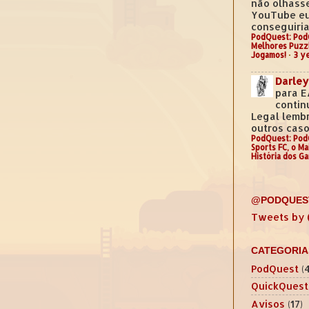
não olhass
YouTube e
conseguiria.
PodQuest: Pod
Melhores Puzz
Jogamos!
·
3 y
Darley
para E
contin
Legal lemb
outros casos
PodQuest: Pod
Sports FC, o M
História dos G
@PODQUES
Tweets by
CATEGORIA
PodQuest
(
QuickQuest
Avisos
(17)