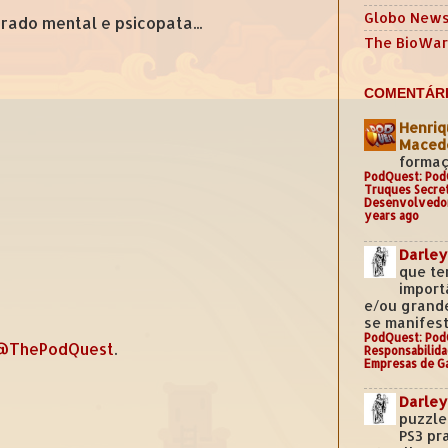
Globo New
rado mental e psicopata...
The BioWar
COMENTÁRI
Henriq
Mace
formaç
PodQuest: Pod
Truques Secre
Desenvolvedo
years ago
Darley
que te
import
e/ou grand
se manifest
PodQuest: Pod
@ThePodQuest
.
Responsabilida
Empresas de G
Darley
puzzle
PS3 pr