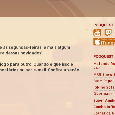
PODQUEST 
e às segundas-feiras, e mais algum
ira dessas novidades!
PODQUEST 
Matando Ro
jogo para outro. Quando é que isso é
247
entários ou por e-mail. Confira a seção
MRG Show 
Bate-Papo 
IGN no Sofá
Overloadr -
Super Amib
Combo Infin
Jornal da G