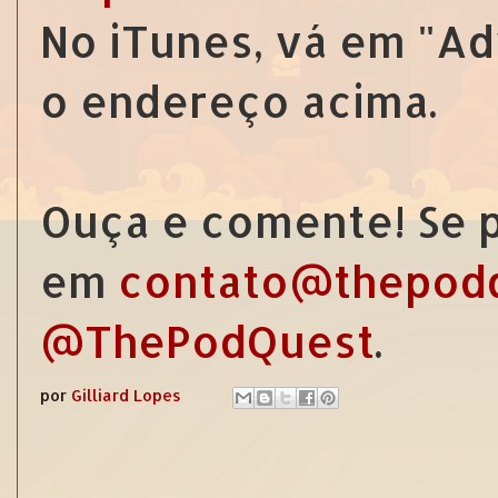
No iTunes, vá em "Ad
o endereço acima.
Ouça e comente! Se p
em
contato@thepod
@ThePodQuest
.
por
Gilliard Lopes