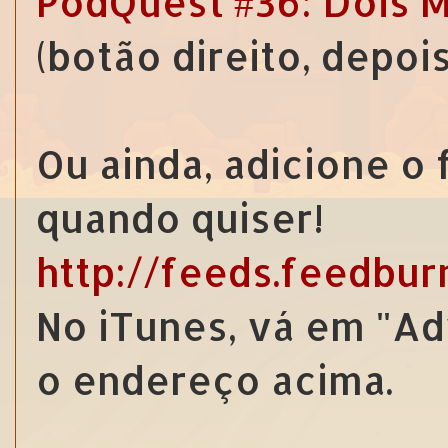
PodQuest #36: Dois M
(botão direito, depoi
Ou ainda, adicione o
quando quiser!
http://feeds.feedbu
No iTunes, vá em "Ad
o endereço acima.