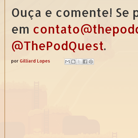
Ouça e comente! Se p
em
contato@thepod
@ThePodQuest
.
por
Gilliard Lopes