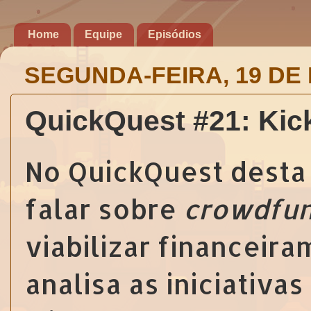
Home
Equipe
Episódios
SEGUNDA-FEIRA, 19 DE
QuickQuest #21: Kic
No QuickQuest desta 
falar sobre
crowdfun
viabilizar financeir
analisa as iniciativa