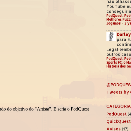
não olhass
YouTube e
conseguiria.
PodQuest: Pod
Melhores Puzz
Jogamos!
·
3 y
Darley
para E
contin
Legal lemb
outros casos
PodQuest: Pod
Sports FC, o M
História dos G
@PODQUES
Tweets by
CATEGORIA
PodQuest
(
QuickQuest
Avisos
(17)