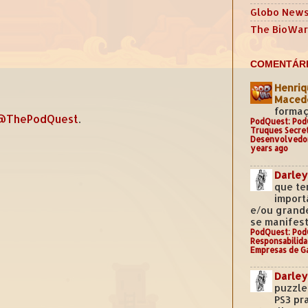
Globo New
The BioWar
COMENTÁRI
Henriq
Mace
formaç
@ThePodQuest
.
PodQuest: Pod
Truques Secre
Desenvolvedo
years ago
Darley
que te
import
e/ou grand
se manifest
PodQuest: Pod
Responsabilida
Empresas de G
Darley
puzzle
PS3 pr