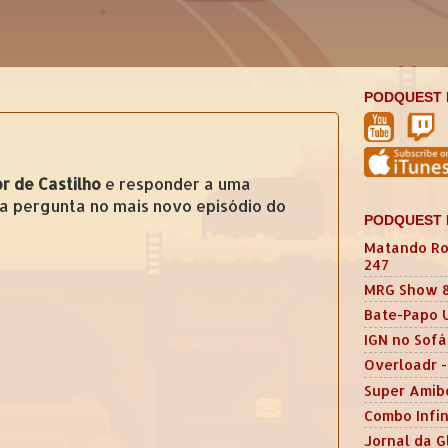
PODQUEST 
or de Castilho
e responder a uma
a pergunta no mais novo episódio do
PODQUEST 
Matando Ro
247
MRG Show 
Bate-Papo 
IGN no Sofá
Overloadr -
Super Amib
Combo Infin
Jornal da G