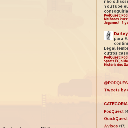
não olhass
YouTube e
conseguiria.
PodQuest: Pod
Melhores Puzz
Jogamos!
·
3 y
Darley
para E
contin
Legal lemb
outros casos
PodQuest: Pod
Sports FC, o M
História dos G
@PODQUES
Tweets by
CATEGORIA
PodQuest
(
QuickQuest
Avisos
(17)