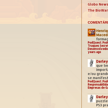
Globo New
The BioWar
COMENTÁRI
Henriq
Mace
formaç
PodQuest: Pod
Truques Secre
Desenvolvedo
years ago
Darley
que te
import
e/ou grand
se manifest
PodQuest: Pod
Responsabilida
Empresas de G
Darley
puzzle
PS3 pr