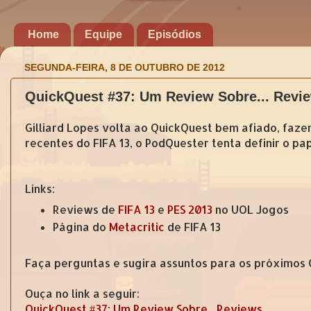
Home
Equipe
Episódios
SEGUNDA-FEIRA, 8 DE OUTUBRO DE 2012
QuickQuest #37: Um Review Sobre... Revi
Gilliard Lopes volta ao QuickQuest bem afiado, fazen
recentes do FIFA 13, o PodQuester tenta definir o pa
Links:
Reviews de
FIFA 13
e
PES 2013
no UOL Jogos
Página do
Metacritic
de FIFA 13
Faça perguntas e sugira assuntos para os próximos
Ouça no link a seguir:
QuickQuest #37: Um Review Sobre... Reviews