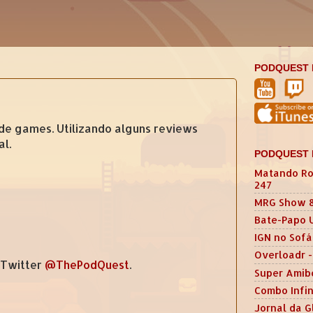
PODQUEST 
 de games. Utilizando alguns reviews
al.
PODQUEST 
Matando Ro
247
MRG Show 
Bate-Papo 
IGN no Sofá
Overloadr -
 Twitter
@ThePodQuest
.
Super Amib
Combo Infin
Jornal da G