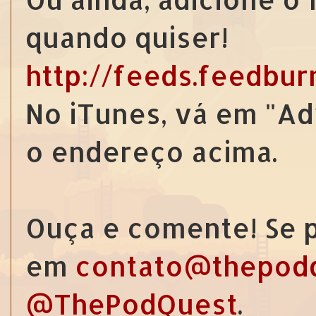
quando quiser!
http://feeds.feedbu
No iTunes, vá em "Ad
o endereço acima.
Ouça e comente! Se p
em
contato@thepod
@ThePodQuest
.