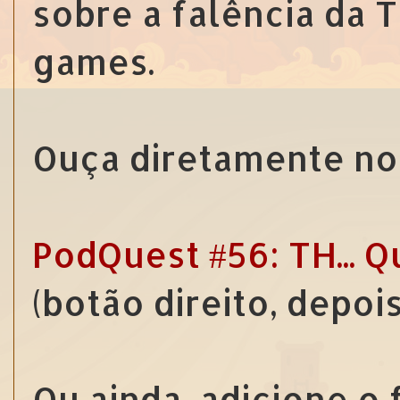
sobre a falência da T
games.
Ouça diretamente no 
PodQuest #56: TH... Q
(botão direito, depoi
Ou ainda, adicione o