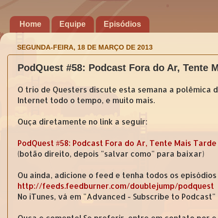
Home
Equipe
Episódios
SEGUNDA-FEIRA, 18 DE MARÇO DE 2013
PodQuest #58: Podcast Fora do Ar, Tente M
O trio de Questers discute esta semana a polêmic
Internet todo o tempo, e muito mais.
Ouça diretamente no link a seguir:
PodQuest #58: Podcast Fora do Ar, Tente Mais Tarde
(botão direito, depois "salvar como" para baixar)
Ou ainda, adicione o feed e tenha todos os episódios
http://feeds.feedburner.com/doublejump/podquest
No iTunes, vá em "Advanced - Subscribe to Podcast"
Ouça e comente! Se preferir, entre em contato por 