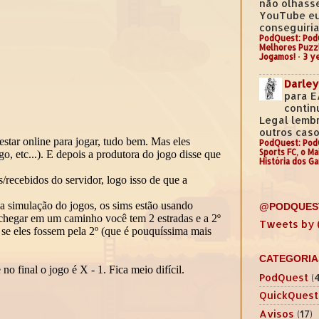
não olhass
YouTube e
conseguiria.
PodQuest: Pod
Melhores Puzz
Jogamos!
·
3 y
Darley
para E
contin
Legal lemb
outros casos
PodQuest: Pod
Sports FC, o M
História dos G
@PODQUES
Tweets by
CATEGORIA
PodQuest
(
QuickQuest
Avisos
(17)