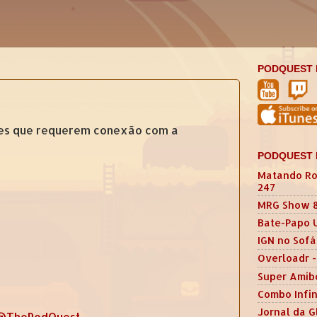
PODQUEST 
mes que requerem conexão com a
PODQUEST 
Matando Ro
247
MRG Show 
Bate-Papo 
IGN no Sofá
Overloadr -
Super Amib
Combo Infin
Jornal da G
@ThePodQuest
.