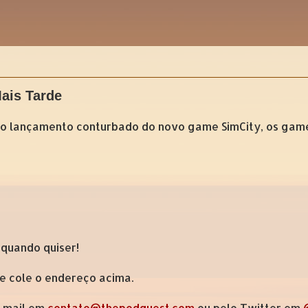
ais Tarde
a do lançamento conturbado do novo game SimCity, os ga
 quando quiser!
 e cole o endereço acima.
e-mail em
contato@thepodquest.com
ou pelo Twitter em