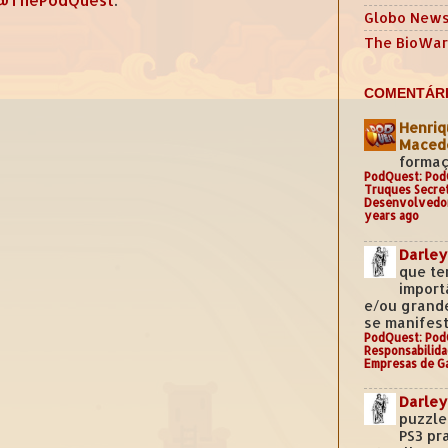
Globo New
The BioWar
COMENTÁRI
Henriq
Mace
formaç
PodQuest: Pod
Truques Secre
Desenvolvedo
years ago
Darley
que te
import
e/ou grand
se manifest
PodQuest: Pod
Responsabilida
Empresas de G
Darley
puzzle
PS3 pr