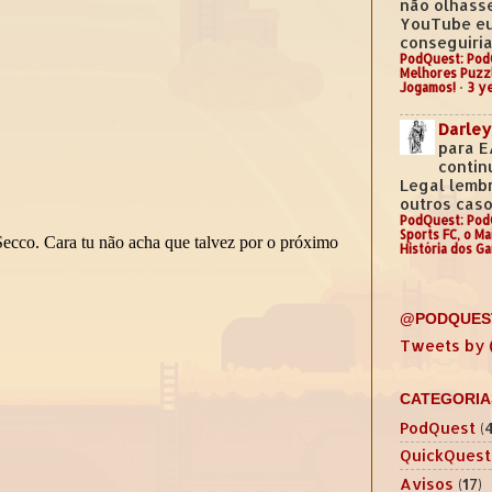
não olhass
YouTube e
conseguiria.
PodQuest: Pod
Melhores Puzz
Jogamos!
·
3 y
Darley
para E
contin
Legal lemb
outros casos
PodQuest: Pod
Sports FC, o M
História dos G
@PODQUES
Tweets by
CATEGORIA
PodQuest
(
QuickQuest
Avisos
(17)