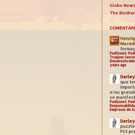
Globo New
The BioWar
COMENTÁRI
Henriq
Mace
formaç
PodQuest: Pod
Truques Secre
Desenvolvedo
years ago
Darley
que te
import
e/ou grand
se manifest
PodQuest: Pod
Responsabilida
Empresas de G
Darley
puzzle
PS3 pr