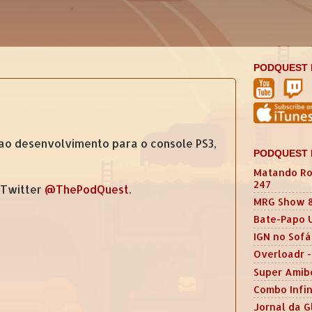
PODQUEST 
ao desenvolvimento para o console PS3,
PODQUEST 
Matando Ro
247
 Twitter
@ThePodQuest
.
MRG Show 
Bate-Papo 
IGN no Sofá
Overloadr -
Super Amib
Combo Infin
Jornal da G