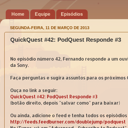
Home
Equipe
Episódios
SEGUNDA-FEIRA, 11 DE MARÇO DE 2013
QuickQuest #42: PodQuest Responde #3
No episódio número 42, Fernando responde a um ouv
da Sony.
Faça perguntas e sugira assuntos para os próximos
Ouça no link a seguir:
QuickQuest #42: PodQuest Responde #3
(botão direito, depois "salvar como" para baixar)
Ou ainda, adicione o feed e tenha todos os episódios
http://feeds.feedburner.com/doublejump/podquest
No iTunes, vá em "Advanced - Subscribe to Podcast"