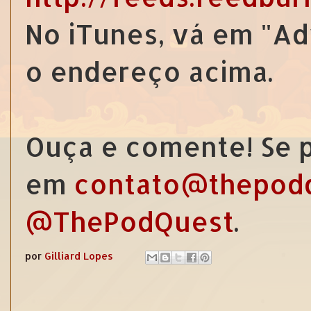
No iTunes, vá em "Ad
o endereço acima.
Ouça e comente! Se p
em
contato@thepod
@ThePodQuest
.
por
Gilliard Lopes