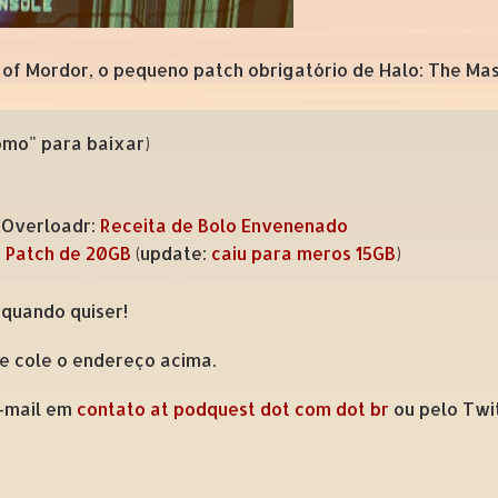
 of Mordor, o pequeno patch obrigatório de Halo: The Mast
como" para baixar)
o Overloadr:
Receita de Bolo Envenenado
m
Patch de 20GB
(update:
caiu para meros 15GB
)
 quando quiser!
 e cole o endereço acima.
e-mail em
contato at podquest dot com dot br
ou pelo Twi