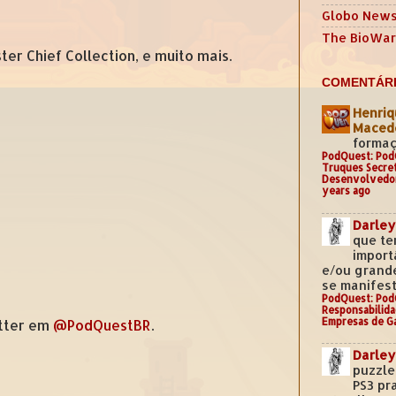
Globo New
The BioWar
er Chief Collection, e muito mais.
COMENTÁRI
Henriq
Mace
formaç
PodQuest: Pod
Truques Secre
Desenvolvedo
years ago
Darley
que te
import
e/ou grand
se manifest
PodQuest: Pod
Responsabilida
Empresas de G
tter em
@PodQuestBR
.
Darley
puzzle
PS3 pr