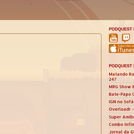
PODQUEST 
PODQUEST 
Matando Ro
247
MRG Show 
Bate-Papo 
IGN no Sofá
Overloadr -
Super Amib
Combo Infin
Jornal da G