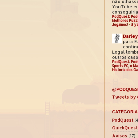
não olhass
YouTube e
conseguiria.
PodQuest: Pod
Melhores Puzz
Jogamos!
·
3 y
Darley
para E
contin
Legal lemb
outros casos
PodQuest: Pod
Sports FC, o M
História dos G
@PODQUES
Tweets by
CATEGORIA
PodQuest
(
QuickQuest
Avisos
(17)