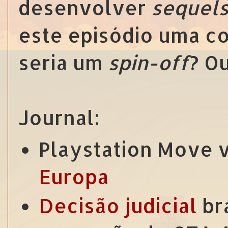
desenvolver
sequel
este episódio uma c
seria um
spin-off
? O
Journal:
Playstation Move
Europa
Decisão judicial
bra