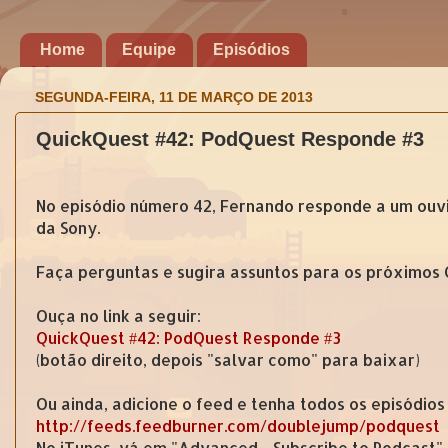
Home
Equipe
Episódios
SEGUNDA-FEIRA, 11 DE MARÇO DE 2013
QuickQuest #42: PodQuest Responde #3
No episódio número 42, Fernando responde a um ouv
da Sony.
Faça perguntas e sugira assuntos para os próximos
Ouça no link a seguir:
QuickQuest #42: PodQuest Responde #3
(botão direito, depois "salvar como" para baixar)
Ou ainda, adicione o feed e tenha todos os episódios
http://feeds.feedburner.com/doublejump/podquest
No iTunes, vá em "Advanced - Subscribe to Podcast"