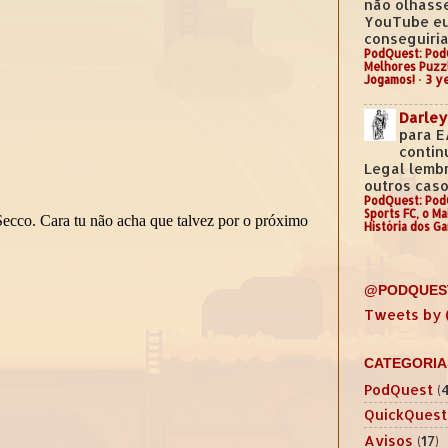
não olhass
YouTube e
conseguiria.
PodQuest: Pod
Melhores Puzz
Jogamos!
·
3 y
Darley
para E
contin
Legal lemb
outros casos
PodQuest: Pod
Sports FC, o M
História dos G
@PODQUES
Tweets by
CATEGORIA
PodQuest
(
QuickQuest
Avisos
(17)