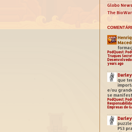
Globo New
The BioWar
COMENTÁRI
Henriq
Mace
formaç
PodQuest: Pod
Truques Secre
Desenvolvedo
years ago
Darley
que te
import
e/ou grand
se manifest
PodQuest: Pod
Responsabilida
Empresas de G
Darley
puzzle
PS3 pr