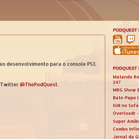
PODQUEST 
ao desenvolvimento para o console PS3,
PODQUEST 
Matando Ro
247
 Twitter
@ThePodQuest
.
MRG Show 
Bate-Papo 
IGN no Sofá
Overloadr -
Super Amib
Combo Infin
Jornal da G