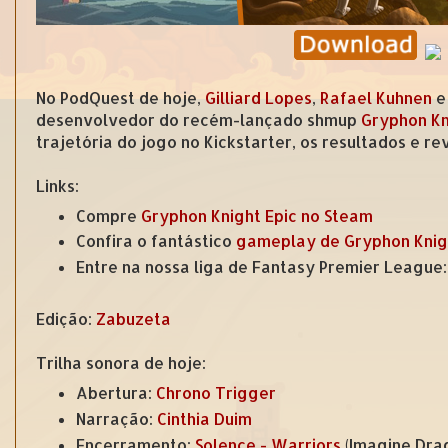
No PodQuest de hoje,
Gilliard Lopes
,
Rafael Kuhnen
desenvolvedor do recém-lançado shmup
Gryphon Kn
trajetória do jogo no Kickstarter, os resultados e r
Links:
Compre
Gryphon Knight Epic no Steam
Confira o fantástico
gameplay de Gryphon Knig
Entre na nossa liga de Fantasy Premier League
Edição:
Zabuzeta
Trilha sonora de hoje:
Abertura:
Chrono Trigger
Narração:
Cinthia Duim
Encerramento:
Solence - Warriors
(Imagine Dra