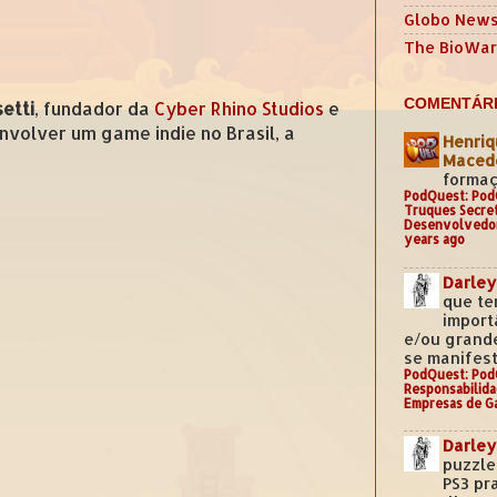
Globo New
The BioWar
COMENTÁRI
etti
, fundador da
Cyber Rhino Studios
e
nvolver um game indie no Brasil, a
Henriq
Mace
formaç
PodQuest: Pod
Truques Secre
Desenvolvedo
years ago
Darley
que te
import
e/ou grand
se manifest
PodQuest: Pod
Responsabilida
Empresas de G
Darley
puzzle
PS3 pr