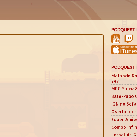
PODQUEST 
PODQUEST 
Matando Ro
247
MRG Show 
Bate-Papo 
IGN no Sofá
Overloadr -
Super Amib
Combo Infin
Jornal da G