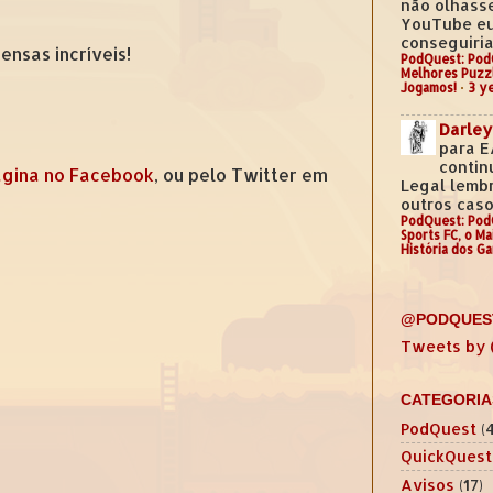
não olhass
YouTube e
conseguiria.
nsas incríveis!
PodQuest: Pod
Melhores Puzz
Jogamos!
·
3 y
Darley
para E
contin
gina no Facebook
, ou pelo Twitter em
Legal lemb
outros casos
PodQuest: Pod
Sports FC, o M
História dos G
@PODQUES
Tweets by
CATEGORIA
PodQuest
(
QuickQuest
Avisos
(17)