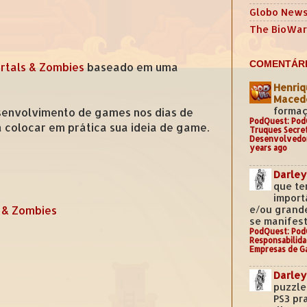
Globo New
The BioWar
COMENTÁRI
rtals & Zombies
baseado em uma
Henriq
Mace
formaç
senvolvimento de games nos dias de
PodQuest: Pod
 colocar em prática sua ideia de game.
Truques Secre
Desenvolvedo
years ago
Darley
que te
import
e/ou grand
 & Zombies
se manifest
PodQuest: Pod
Responsabilida
Empresas de G
Darley
puzzle
PS3 pr