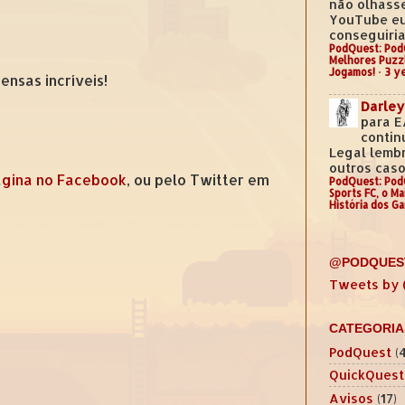
não olhass
YouTube e
conseguiria.
PodQuest: Pod
Melhores Puzz
Jogamos!
·
3 y
nsas incríveis!
Darley
para E
contin
Legal lemb
outros casos
gina no Facebook
, ou pelo Twitter em
PodQuest: Pod
Sports FC, o M
História dos G
@PODQUES
Tweets by
CATEGORIA
PodQuest
(
QuickQuest
Avisos
(17)