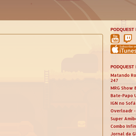
PODQUEST 
PODQUEST 
Matando Ro
247
MRG Show 
Bate-Papo 
IGN no Sofá
Overloadr -
Super Amib
Combo Infin
Jornal da G