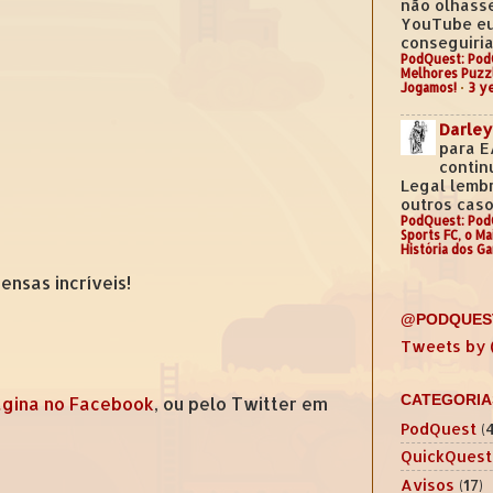
não olhass
YouTube e
conseguiria.
PodQuest: Pod
Melhores Puzz
Jogamos!
·
3 y
Darley
para E
contin
Legal lemb
outros casos
PodQuest: Pod
Sports FC, o M
História dos G
nsas incríveis!
@PODQUES
Tweets by
CATEGORIA
gina no Facebook
, ou pelo Twitter em
PodQuest
(
QuickQuest
Avisos
(17)