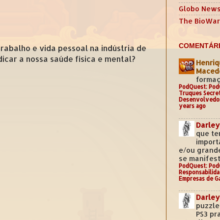
Globo New
The BioWar
COMENTÁRI
rabalho e vida pessoal na indústria de
icar a nossa saúde física e mental?
Henriq
Mace
formaç
PodQuest: Pod
Truques Secre
Desenvolvedo
years ago
Darley
que te
import
e/ou grand
se manifest
PodQuest: Pod
Responsabilida
Empresas de G
Darley
puzzle
PS3 pr