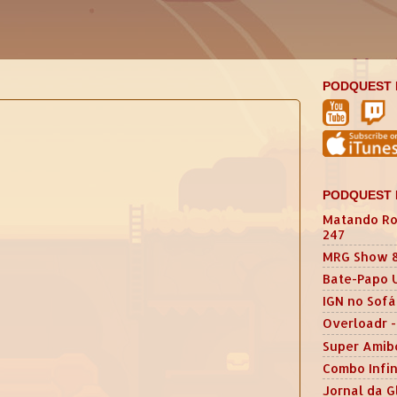
PODQUEST 
PODQUEST 
Matando Ro
247
MRG Show 
Bate-Papo 
IGN no Sofá
Overloadr -
Super Amib
Combo Infin
Jornal da G