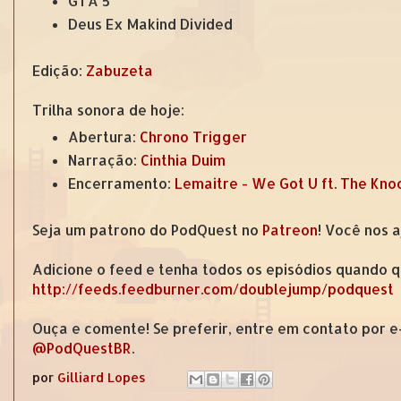
GTA 5
Deus Ex Makind Divided
Edição:
Zabuzeta
Trilha sonora de hoje:
Abertura:
Chrono Trigger
Narração:
Cinthia Duim
Encerramento:
Lemaitre - We Got U ft. The Kno
Seja um patrono do PodQuest no
Patreon
! Você nos 
Adicione o feed e tenha todos os episódios quando q
http://feeds.feedburner.com/doublejump/podquest
Ouça e comente! Se preferir, entre em contato por 
@PodQuestBR
.
por
Gilliard Lopes