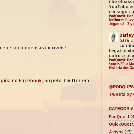
não olhass
YouTube e
conseguiria.
PodQuest: Pod
Melhores Puzz
Jogamos!
·
3 y
Darley
para E
contin
cebe recompensas incríveis!
Legal lemb
outros casos
PodQuest: Pod
Sports FC, o M
História dos G
gina no Facebook
, ou pelo Twitter em
@PODQUES
Tweets by
CATEGORIA
PodQuest
(
QuickQuest
Avisos
(17)