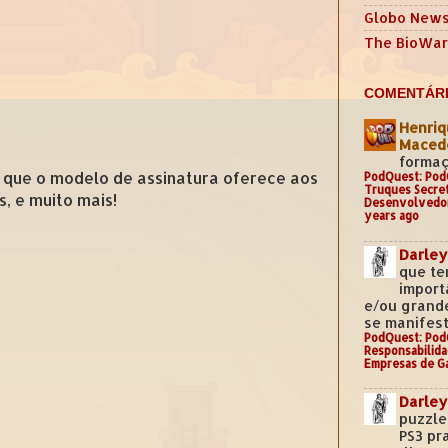
Globo New
The BioWar
COMENTÁRI
Henriq
Mace
formaç
 que o modelo de assinatura oferece aos
PodQuest: Pod
Truques Secre
, e muito mais!
Desenvolvedo
years ago
Darley
que te
import
e/ou grand
se manifest
PodQuest: Pod
Responsabilida
Empresas de G
Darley
puzzle
PS3 pr