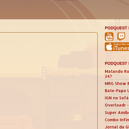
PODQUEST 
PODQUEST 
Matando Ro
247
MRG Show 
Bate-Papo 
IGN no Sofá
Overloadr -
Super Amib
Combo Infin
Jornal da G