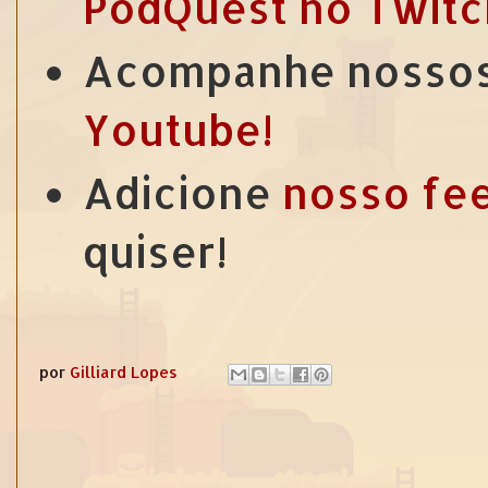
PodQuest no Twitc
Acompanhe nossos
Youtube!
Adicione
nosso fe
quiser!
por
Gilliard Lopes