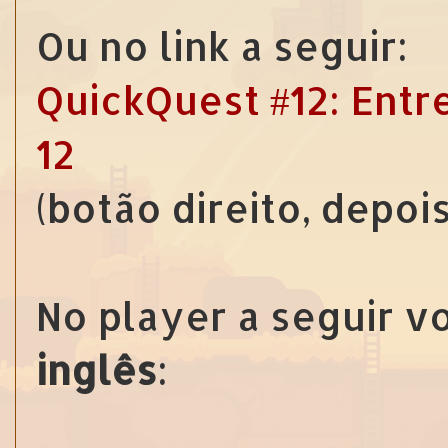
Ou no link a seguir:
QuickQuest #12: Entre
12
(botão direito, depoi
No player a seguir v
inglês
: