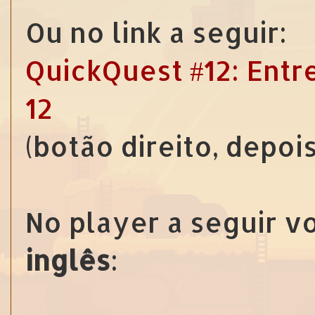
Ou no link a seguir:
QuickQuest #12: Entre
12
(botão direito, depoi
No player a seguir v
inglês
: