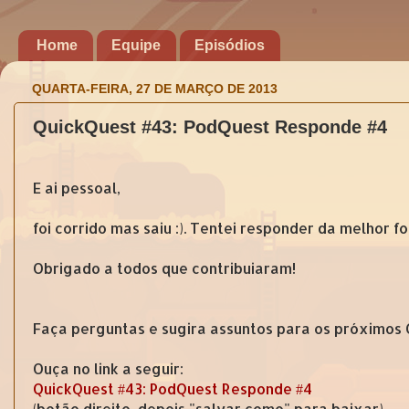
Home
Equipe
Episódios
QUARTA-FEIRA, 27 DE MARÇO DE 2013
QuickQuest #43: PodQuest Responde #4
E ai pessoal,
foi corrido mas saiu :). Tentei responder da melhor 
Obrigado a todos que contribuiaram!
Faça perguntas e sugira assuntos para os próximos
Ouça no link a seguir:
QuickQuest #43: PodQuest Responde #4
(botão direito, depois "salvar como" para baixar)