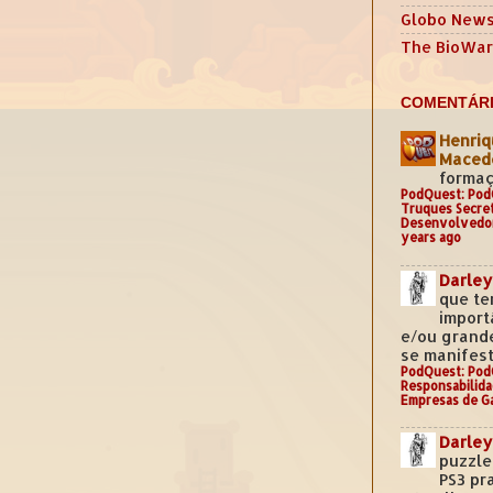
Globo New
The BioWar
COMENTÁRI
Henriq
Mace
formaç
PodQuest: Pod
Truques Secre
Desenvolvedo
years ago
Darley
que te
import
e/ou grand
se manifest
PodQuest: Pod
Responsabilida
Empresas de G
Darley
puzzle
PS3 pr