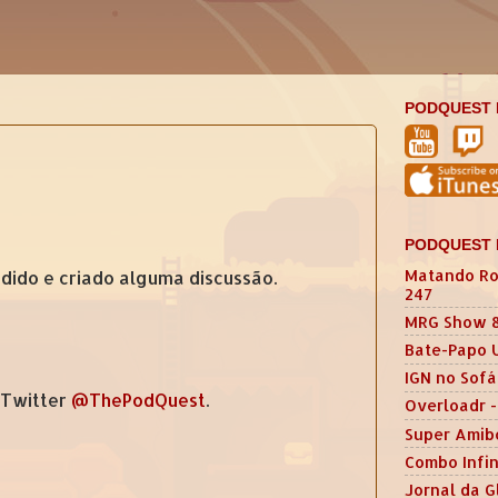
PODQUEST 
PODQUEST 
Matando Ro
ndido e criado alguma discussão.
247
MRG Show 
Bate-Papo 
IGN no Sofá
 Twitter
@ThePodQuest
.
Overloadr -
Super Amib
Combo Infin
Jornal da G