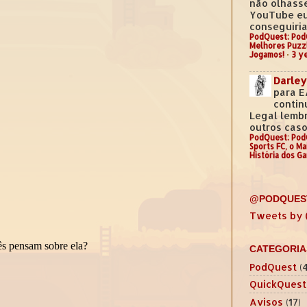
não olhass
YouTube e
conseguiria.
PodQuest: Pod
Melhores Puzz
Jogamos!
·
3 y
Darley
para E
contin
Legal lemb
outros casos
PodQuest: Pod
Sports FC, o M
História dos G
@PODQUES
Tweets by
CATEGORIA
PodQuest
(
QuickQuest
Avisos
(17)