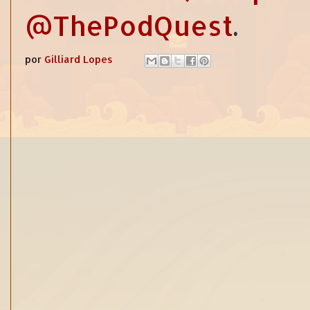
@ThePodQuest
.
por
Gilliard Lopes