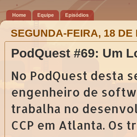
Home
Equipe
Episódios
SEGUNDA-FEIRA, 18 DE
PodQuest #69: Um Lo
No PodQuest desta s
engenheiro de soft
trabalha no desenv
CCP em Atlanta. Os t