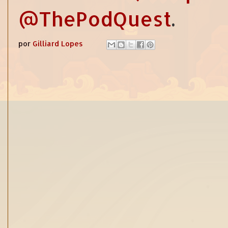
@ThePodQuest
.
por
Gilliard Lopes