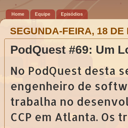
Home
Equipe
Episódios
SEGUNDA-FEIRA, 18 DE
PodQuest #69: Um Lo
No PodQuest desta s
engenheiro de soft
trabalha no desenv
CCP em Atlanta. Os t