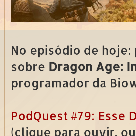
No episódio de hoje:
sobre
Dragon Age: In
programador da Biow
PodQuest #79: Esse D
(clique para ouvir, o