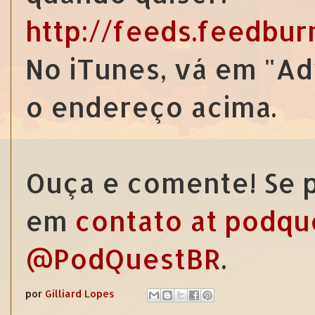
http://feeds.feedbu
No iTunes, vá em "Ad
o endereço acima.
Ouça e comente! Se p
em
contato at podqu
@PodQuestBR
.
por
Gilliard Lopes