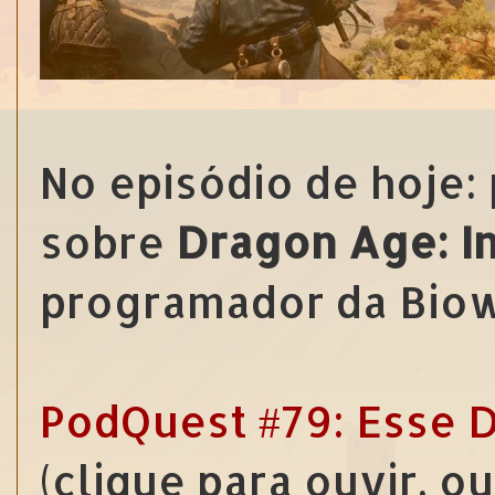
No episódio de hoje:
sobre
Dragon Age: In
programador da Biow
PodQuest #79: Esse D
(clique para ouvir, o