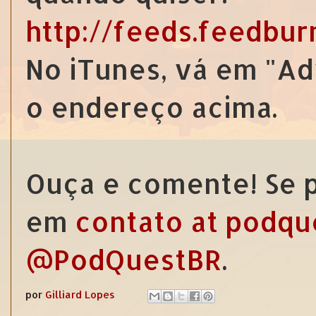
http://feeds.feedbu
No iTunes, vá em "Ad
o endereço acima.
Ouça e comente! Se p
em
contato at podqu
@PodQuestBR
.
por
Gilliard Lopes