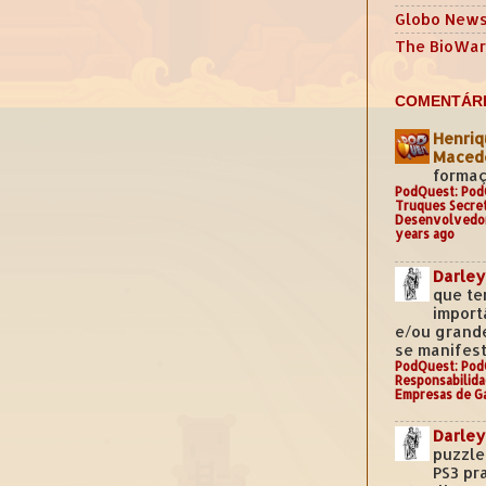
Globo New
The BioWar
COMENTÁRI
Henriq
Mace
formaç
PodQuest: Pod
Truques Secre
Desenvolvedo
years ago
Darley
que te
import
e/ou grand
se manifest
PodQuest: Pod
Responsabilida
Empresas de G
Darley
puzzle
PS3 pr