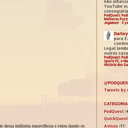
não olhass
YouTube e
conseguiria.
PodQuest: Pod
Melhores Puzz
Jogamos!
·
3 y
Darley
para E
contin
Legal lemb
outros casos
PodQuest: Pod
Sports FC, o M
História dos G
@PODQUES
Tweets by
CATEGORIA
PodQuest
(
QuickQuest
Avisos
(17)