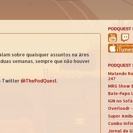
PODQUEST 
lam sobre quaisquer assuntos na áres
a duas semanas, sempre que não houver
PODQUEST 
Matando Ro
247
 Twitter
@ThePodQuest
.
MRG Show 
Bate-Papo 
IGN no Sofá
Overloadr -
Super Amib
Combo Infin
Jornal da G