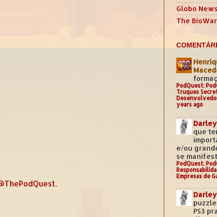
Globo New
The BioWar
COMENTÁRI
Henriq
Mace
formaç
PodQuest: Pod
Truques Secre
Desenvolvedo
years ago
Darley
que te
import
e/ou grand
se manifest
PodQuest: Pod
Responsabilida
Empresas de G
@ThePodQuest
.
Darley
puzzle
PS3 pr