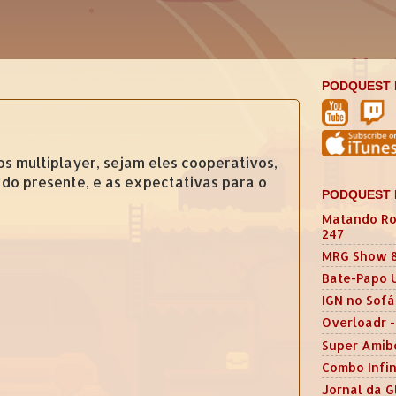
PODQUEST 
os multiplayer, sejam eles cooperativos,
 do presente, e as expectativas para o
PODQUEST 
Matando Ro
247
MRG Show 
Bate-Papo 
IGN no Sofá
Overloadr -
Super Amib
Combo Infin
Jornal da G