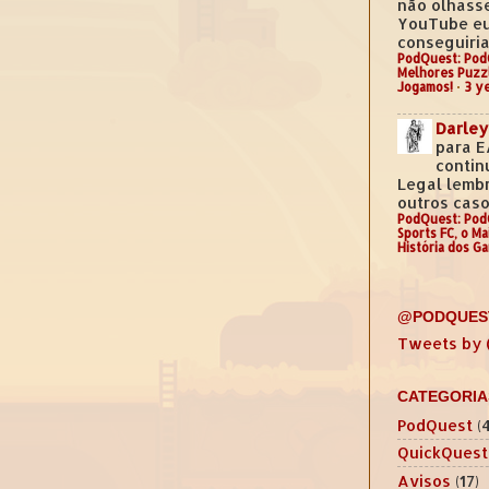
não olhass
YouTube e
conseguiria.
PodQuest: Pod
Melhores Puzz
Jogamos!
·
3 y
Darley
para E
contin
Legal lemb
outros casos
PodQuest: Pod
Sports FC, o M
História dos G
@PODQUES
Tweets by
CATEGORIA
PodQuest
(
QuickQuest
Avisos
(17)