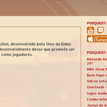
PODQUEST 
ion, desenvolvido pelo time da Eidos
e desenvolvimento desse que promete ser
PODQUEST 
s como jogadores.
Matando Ro
247
MRG Show 
Bate-Papo 
IGN no Sofá
Overloadr -
Super Amib
Combo Infin
Jornal da G