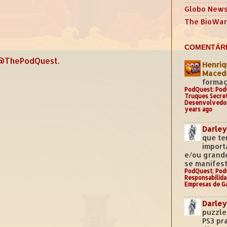
Globo New
The BioWar
COMENTÁRI
@ThePodQuest
.
Henriq
Mace
formaç
PodQuest: Pod
Truques Secre
Desenvolvedo
years ago
Darley
que te
import
e/ou grand
se manifest
PodQuest: Pod
Responsabilida
Empresas de G
Darley
puzzle
PS3 pr