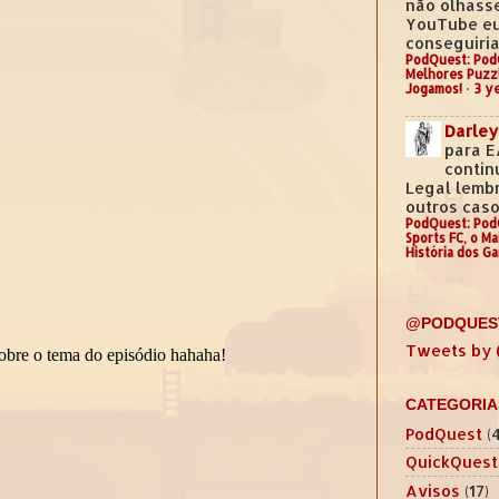
não olhass
YouTube e
conseguiria.
PodQuest: Pod
Melhores Puzz
Jogamos!
·
3 y
Darley
para E
contin
Legal lemb
outros casos
PodQuest: Pod
Sports FC, o M
História dos G
@PODQUES
Tweets by
CATEGORIA
PodQuest
(
QuickQuest
Avisos
(17)