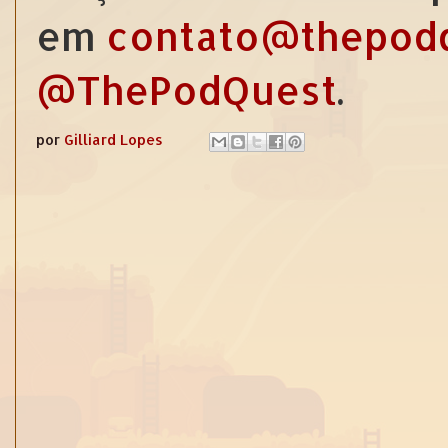
em
contato@thepod
@ThePodQuest
.
por
Gilliard Lopes