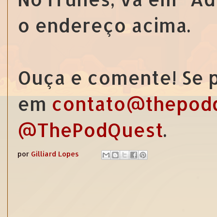
o endereço acima.
Ouça e comente! Se p
em
contato@thepod
@ThePodQuest
.
por
Gilliard Lopes