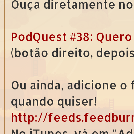
Ouça diretamente no 
PodQuest #38: Quer
(botão direito, depoi
Ou ainda, adicione o
quando quiser!
http://feeds.feedbu
No iTunes, vá em "Ad