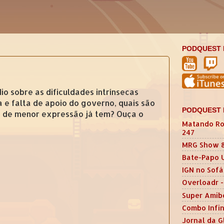
PODQUEST 
io sobre as dificuldades intrínsecas
 e falta de apoio do governo, quais são
PODQUEST 
s de menor expressão já tem? Ouça o
Matando Ro
247
MRG Show 
Bate-Papo 
IGN no Sofá
Overloadr -
Super Amib
Combo Infin
Jornal da G