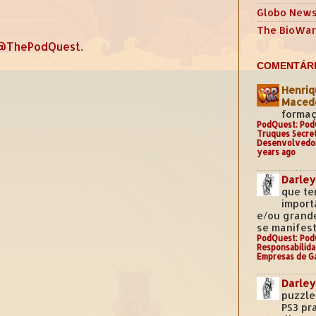
Globo New
The BioWar
@ThePodQuest
.
COMENTÁRI
Henriq
Mace
formaç
PodQuest: Pod
Truques Secre
Desenvolvedo
years ago
Darley
que te
import
e/ou grand
se manifest
PodQuest: Pod
Responsabilida
Empresas de G
Darley
puzzle
PS3 pr