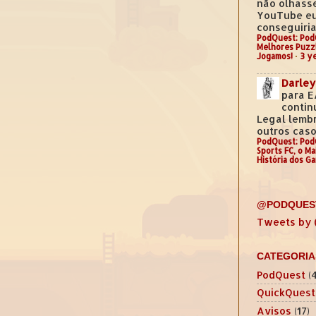
não olhass
YouTube e
conseguiria.
PodQuest: Pod
Melhores Puzz
Jogamos!
·
3 y
Darley
para E
contin
Legal lemb
outros casos
PodQuest: Pod
Sports FC, o M
História dos G
@PODQUES
Tweets by
CATEGORIA
PodQuest
(
QuickQuest
Avisos
(17)