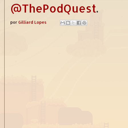
@ThePodQuest
.
por
Gilliard Lopes