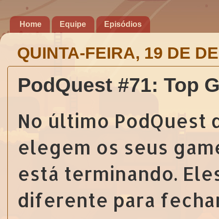
Home
Equipe
Episódios
QUINTA-FEIRA, 19 DE D
PodQuest #71: Top 
No último PodQuest d
elegem os seus game
está terminando. E
diferente para fechar