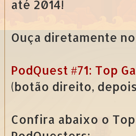
até 2014!
Ouça diretamente no 
PodQuest #71: Top G
(botão direito, depoi
Confira abaixo o Top
PodQuesters: