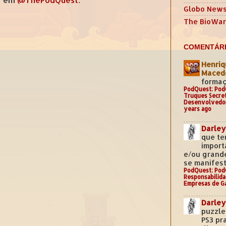
Globo New
The BioWar
COMENTÁRI
Henriq
Mace
formaç
PodQuest: Pod
Truques Secre
Desenvolvedo
years ago
Darley
que te
import
e/ou grand
se manifest
PodQuest: Pod
Responsabilida
Empresas de G
Darley
puzzle
PS3 pr