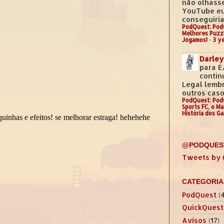
não olhass
YouTube e
conseguiria.
PodQuest: Pod
Melhores Puzz
Jogamos!
·
3 y
Darley
para E
contin
Legal lemb
outros casos
PodQuest: Pod
Sports FC, o M
História dos G
@PODQUES
Tweets by
CATEGORIA
PodQuest
(
QuickQuest
Avisos
(17)