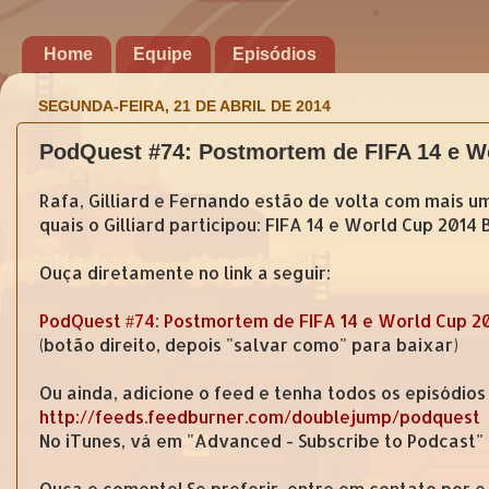
Home
Equipe
Episódios
SEGUNDA-FEIRA, 21 DE ABRIL DE 2014
PodQuest #74: Postmortem de FIFA 14 e Wo
Rafa, Gilliard e Fernando estão de volta com mais 
quais o Gilliard participou: FIFA 14 e World Cup 20
Ouça diretamente no link a seguir:
PodQuest #74: Postmortem de FIFA 14 e World Cup 20
(botão direito, depois "salvar como" para baixar)
Ou ainda, adicione o feed e tenha todos os episódios
http://feeds.feedburner.com/doublejump/podquest
No iTunes, vá em "Advanced - Subscribe to Podcast"
Ouça e comente! Se preferir, entre em contato por 