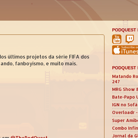
PODQUEST 
s últimos projetos da série FIFA dos
gando, fanboyismo, e muito mais.
PODQUEST 
Matando Ro
247
MRG Show 
Bate-Papo 
IGN no Sofá
Overloadr -
Super Amib
Combo Infin
Jornal da G
r em
@ThePodQuest
.