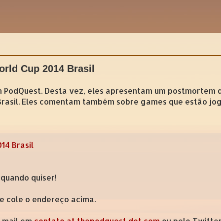
rld Cup 2014 Brasil
um PodQuest. Desta vez, eles apresentam um postmortem do
14 Brasil. Eles comentam também sobre games que estão jo
14 Brasil
 quando quiser!
 e cole o endereço acima.
e-mail em
contato at thepodquest dot com
ou pelo Twitte