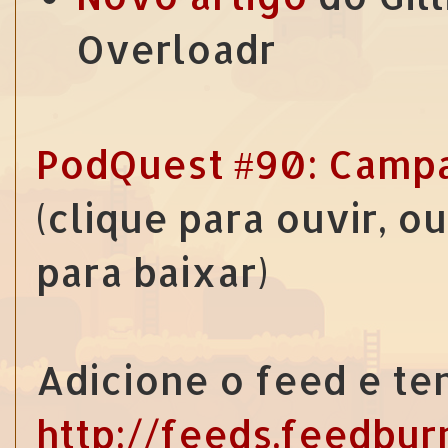
Overloadr
PodQuest #90: Camp
(clique para ouvir, o
para baixar)
Adicione o feed e te
http://feeds.feedbu