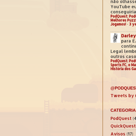
não olhass
YouTube e
conseguiria.
PodQuest: Pod
Melhores Puzz
Jogamos!
·
3 y
Darley
para E
contin
Legal lemb
outros casos
PodQuest: Pod
Sports FC, o M
História dos G
@PODQUES
Tweets by
CATEGORIA
PodQuest
(
QuickQuest
Avisos
(17)