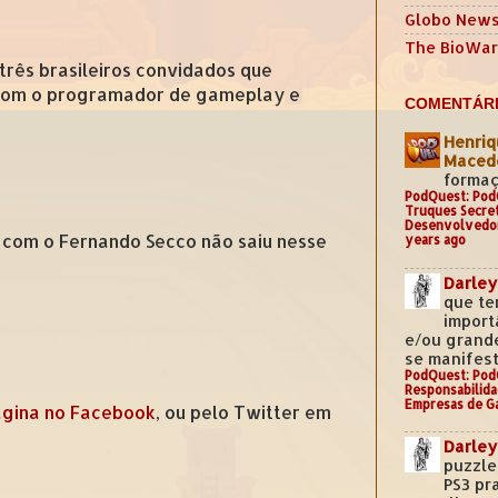
Globo New
The BioWar
 três brasileiros convidados que
 com o programador de gameplay e
COMENTÁRI
Henriq
Mace
formaç
PodQuest: Pod
Truques Secre
Desenvolvedo
ta com o Fernando Secco não saiu nesse
years ago
Darley
que te
import
e/ou grand
se manifest
PodQuest: Pod
Responsabilida
Empresas de G
gina no Facebook
, ou pelo Twitter em
Darley
puzzle
PS3 pr