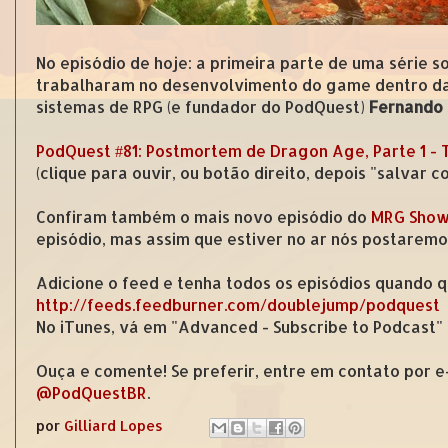
No episódio de hoje: a primeira parte de uma série
trabalharam no desenvolvimento do game dentro da
sistemas de RPG (e fundador do PodQuest)
Fernando
PodQuest #81: Postmortem de Dragon Age, Parte 1 -
(clique para ouvir, ou botão direito, depois "salvar 
Confiram também o mais novo episódio do
MRG Show 
episódio, mas assim que estiver no ar nós postaremo
Adicione o feed e tenha todos os episódios quando q
http://feeds.feedburner.com/doublejump/podquest
No iTunes, vá em "Advanced - Subscribe to Podcast"
Ouça e comente! Se preferir, entre em contato por 
@PodQuestBR
.
por
Gilliard Lopes