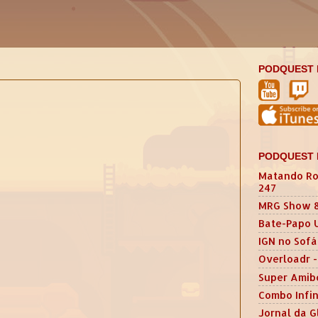
PODQUEST 
PODQUEST 
Matando Ro
247
MRG Show 
Bate-Papo 
IGN no Sofá
Overloadr -
Super Amib
Combo Infin
Jornal da G