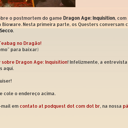
 sobre o postmortem do game
Dragon Age: Inquisition
, com
 Bioware. Nesta primeira parte, os Questers conversam
 Secco
.
 Teabag no Dragão!
como" para baixar)
sobre Dragon Age: Inquisition
! Infelizmente, a entrevis
s aqui.
uiser!
 e cole o endereço acima.
e-mail em
contato at podquest dot com dot br
, na nossa
pá