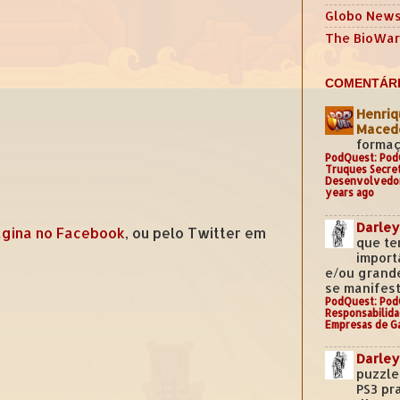
Globo New
The BioWar
COMENTÁRI
Henriq
Mace
formaç
PodQuest: Pod
Truques Secre
Desenvolvedo
years ago
Darley
gina no Facebook
, ou pelo Twitter em
que te
import
e/ou grand
se manifest
PodQuest: Pod
Responsabilida
Empresas de G
Darley
puzzle
PS3 pr