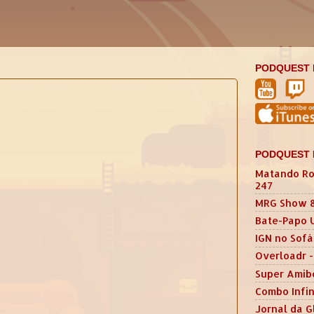
PODQUEST 
PODQUEST 
Matando Ro
247
MRG Show 
Bate-Papo 
IGN no Sofá
Overloadr -
Super Amib
Combo Infin
Jornal da G