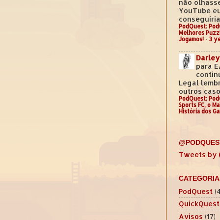
não olhass
YouTube e
conseguiria.
PodQuest: Pod
Melhores Puzz
Jogamos!
·
3 y
Darley
para E
contin
Legal lemb
outros casos
PodQuest: Pod
Sports FC, o M
História dos G
@PODQUES
Tweets by
CATEGORIA
PodQuest
(
QuickQuest
Avisos
(17)