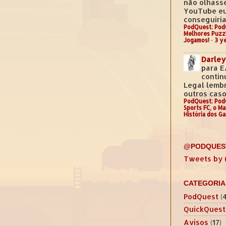
não olhass
YouTube e
conseguiria.
PodQuest: Pod
Melhores Puzz
Jogamos!
·
3 y
Darley
para E
contin
Legal lemb
outros casos
PodQuest: Pod
Sports FC, o M
História dos G
@PODQUES
Tweets by
CATEGORIA
PodQuest
(
QuickQuest
Avisos
(17)