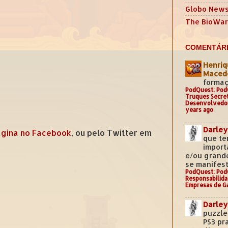
Globo New
The BioWar
COMENTÁRI
Henriq
Mace
formaç
PodQuest: Pod
Truques Secre
Desenvolvedo
years ago
Darley
gina no Facebook
, ou pelo Twitter em
que te
import
e/ou grand
se manifest
PodQuest: Pod
Responsabilida
Empresas de G
Darley
puzzle
PS3 pr