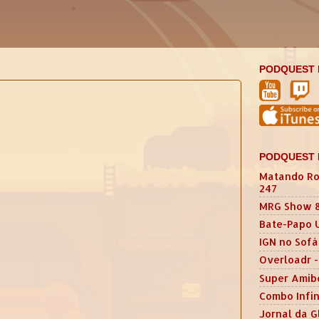
PODQUEST 
PODQUEST 
Matando Ro
247
MRG Show 
Bate-Papo 
IGN no Sofá
Overloadr -
Super Amib
Combo Infin
Jornal da G