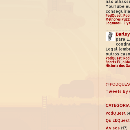
não olhass
YouTube e
conseguiria.
PodQuest: Pod
Melhores Puzz
Jogamos!
·
3 y
Darley
para E
contin
Legal lemb
outros casos
PodQuest: Pod
Sports FC, o M
História dos G
@PODQUES
Tweets by
CATEGORIA
PodQuest
(
QuickQuest
Avisos
(17)