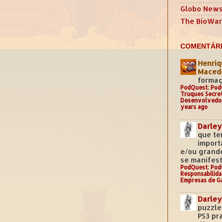
Globo New
The BioWar
COMENTÁRI
Henriq
Mace
formaç
PodQuest: Pod
Truques Secre
Desenvolvedo
years ago
Darley
que te
import
e/ou grand
se manifest
PodQuest: Pod
Responsabilida
Empresas de G
Darley
puzzle
PS3 pr