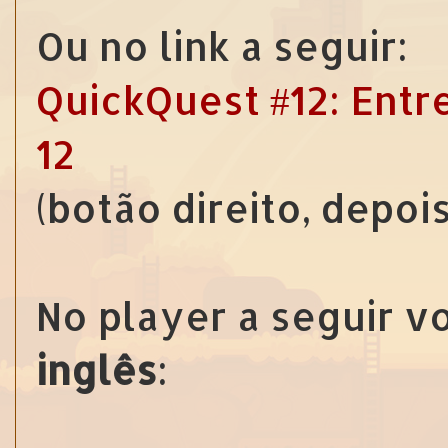
Ou no link a seguir:
QuickQuest #12: Entre
12
(botão direito, depoi
No player a seguir v
inglês
: