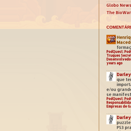
Globo New
The BioWar
COMENTÁRI
Henriq
Mace
formaç
PodQuest: Pod
Truques Secre
Desenvolvedo
years ago
Darley
que te
import
e/ou grand
se manifest
PodQuest: Pod
Responsabilida
Empresas de G
Darley
puzzle
PS3 pr