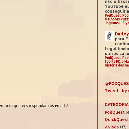
não olhass
YouTube e
conseguiria.
PodQuest: Pod
Melhores Puzz
Jogamos!
·
3 y
Darley
para E
contin
Legal lemb
outros casos
PodQuest: Pod
Sports FC, o M
História dos G
@PODQUES
Tweets by
CATEGORIA
PodQuest
(
QuickQuest
Avisos
(17)