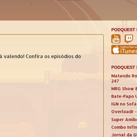
PODQUEST 
 valendo! Confira os episódios do
PODQUEST 
Matando Ro
247
MRG Show 
Bate-Papo 
IGN no Sofá
Overloadr -
Super Amib
Combo Infin
Jornal da G